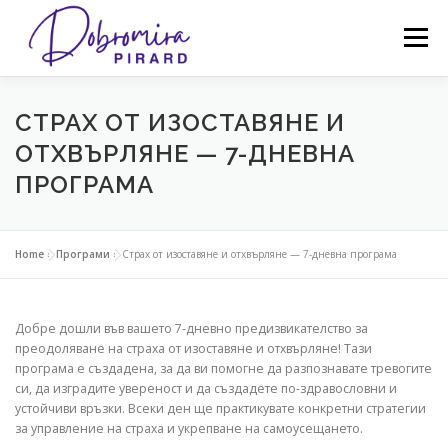
Skip
to
Menu
content
ЗА МЕН
УСЛУГИ
ЦЕНИ
КНИГИ
СТРАХ ОТ ИЗОСТАВЯНЕ И
ОТХВЪРЛЯНЕ — 7-ДНЕВНА
ПРОГРАМА
ПРОГРАМИ
ОБРАЗОВАНИЕ
BLOG
Home
»
Програми
»
Страх от изоставяне и отхвърляне — 7-дневна програма
Добре дошли във вашето 7-дневно предизвикателство за
преодоляване на страха от изоставяне и отхвърляне! Тази
програма е създадена, за да ви помогне да разпознавате тревогите
си, да изградите увереност и да създадете по-здравословни и
устойчиви връзки. Всеки ден ще практикувате конкретни стратегии
за управление на страха и укрепване на самоусещането.