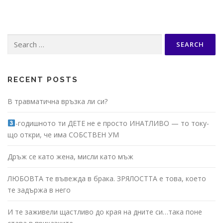
Search
for:
RECENT POSTS
В травматична връзка ли си?
-годишното ти ДЕТЕ не е просто ИНАТЛИВО — то току-
що откри, че има СОБСТВЕН УМ
Дръж се като жена, мисли като мъж
ЛЮБОВТА те въвежда в брака. ЗРЯЛОСТТА е това, което
те задържа в него
И те заживели щастливо до края на дните си…така поне