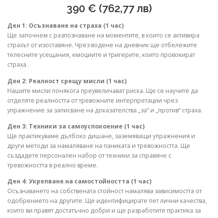
390 € (762,77 лв)
Ден 1: Осъзнаване на страха (1 час)
Ще започнем с разпознаване на моментите, в които се активира
страхът от изоставяне. Чрез водене на дневник ще отбележите
телесните усещания, емоциите и тригерите, които провокират
страха.
Ден 2: Реалност срещу мисли (1 час)
Нашите мисли понякога преувеличават риска. Ще се научите да
отделяте реалността от тревожните интерпретации чрез
упражнение за записване на доказателства „за“ и „против“ страха.
Ден 3: Техники за самоуспокоение (1 час)
Ще практикуваме дълбоко дишане, заземяващи упражнения и
други методи за намаляване на паниката и тревожността. Ще
създадете персонален набор от техники за справяне с
тревожността в реално време.
Ден 4: Укрепване на самостойността (1 час)
Осъзнаването на собствената стойност намалява зависимостта от
одобрението на другите. Ще идентифицирате пет лични качества,
които ви правят достатъчно добри и ще разработите практика за