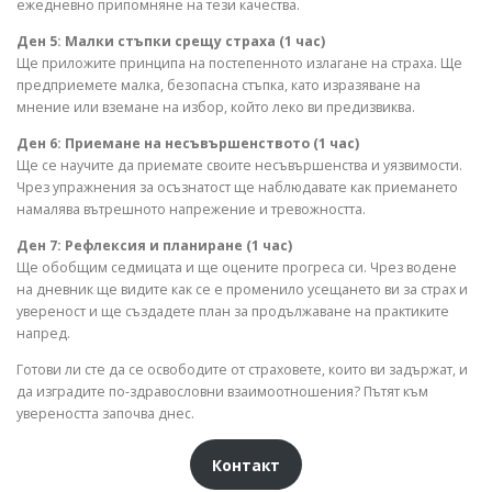
ежедневно припомняне на тези качества.
Ден 5: Малки стъпки срещу страха (1 час)
Ще приложите принципа на постепенното излагане на страха. Ще
предприемете малка, безопасна стъпка, като изразяване на
мнение или вземане на избор, който леко ви предизвиква.
Ден 6: Приемане на несъвършенството (1 час)
Ще се научите да приемате своите несъвършенства и уязвимости.
Чрез упражнения за осъзнатост ще наблюдавате как приемането
намалява вътрешното напрежение и тревожността.
Ден 7: Рефлексия и планиране (1 час)
Ще обобщим седмицата и ще оцените прогреса си. Чрез водене
на дневник ще видите как се е променило усещането ви за страх и
увереност и ще създадете план за продължаване на практиките
напред.
Готови ли сте да се освободите от страховете, които ви задържат, и
да изградите по-здравословни взаимоотношения? Пътят към
увереността започва днес.
Контакт