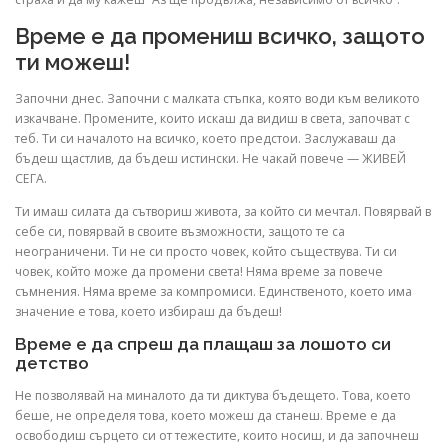
Време е да промениш всичко, защото
ти можеш!
Започни днес. Започни с малката стъпка, която води към великото
изкачване. Промените, които искаш да видиш в света, започват с
теб. Ти си началото на всичко, което предстои. Заслужаваш да
бъдеш щастлив, да бъдеш истински. Не чакай повече — ЖИВЕЙ
СЕГА.
Ти имаш силата да сътвориш живота, за който си мечтал. Повярвай в
себе си, повярвай в своите възможности, защото те са
неограничени. Ти не си просто човек, който съществува. Ти си
човек, който може да промени света! Няма време за повече
съмнения. Няма време за компромиси. Единственото, което има
значение е това, което избираш да бъдеш!
Време е да спреш да плащаш за лошото си
детство
Не позволявай на миналото да ти диктува бъдещето. Това, което
беше, не определя това, което можеш да станеш. Време е да
освободиш сърцето си от тежестите, които носиш, и да започнеш