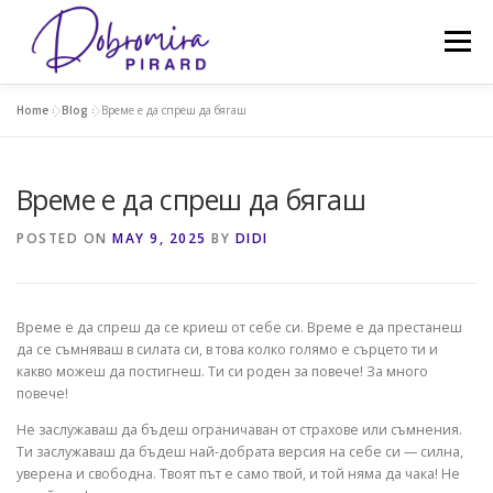
Skip
to
Menu
content
Home
»
Blog
»
Време е да спреш да бягаш
ЗА МЕН
УСЛУГИ
ЦЕНИ
КНИГИ
Време е да спреш да бягаш
ПРОГРАМИ
ОБРАЗОВАНИЕ
BLOG
POSTED ON
MAY 9, 2025
BY
DIDI
Време е да спреш да се криеш от себе си. Време е да престанеш
да се съмняваш в силата си, в това колко голямо е сърцето ти и
какво можеш да постигнеш. Ти си роден за повече! За много
повече!
Не заслужаваш да бъдеш ограничаван от страхове или съмнения.
Ти заслужаваш да бъдеш най-добрата версия на себе си — силна,
уверена и свободна. Твоят път е само твой, и той няма да чака! Не