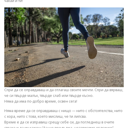
чакай и ти!
Спри да се оправдаваш и да отлагаш своите мечти. Спри да вярваш,
че си твърде малък, твърде слаб или твърде късно.
Няма да има по-добро време, освен сега!
Няма време да се оправдаваш с нищо — нито с обстоятелства, нито
с хора, нито с това, което мислиш, че ти липсва.
Време е да се изправиш срещу себе си, да погледнеш в очите
страха и да му кажеш “Аз ще продължа, независимо от всичко”.