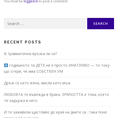
You must be
logged in
to post a comment.
Search
for:
RECENT POSTS
В травматична връзка ли си?
-годишното ти ДЕТЕ не е просто ИНАТЛИВО — то току-
що откри, че има СОБСТВЕН УМ
Дръж се като жена, мисли като мъж
ЛЮБОВТА те въвежда в брака. ЗРЯЛОСТТА е това, което
те задържа в него
И те заживели щастливо до края на дните си…така поне