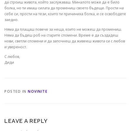
да строиш живота, който заслужаваш. Миналото може да е било
болка, но ти имаш силата да промениш своето бъдеще. Прости на
себе си, прости на тези, които ти причиниха болка, и се освободете
заедно.
Няма да плащаш повече за неща, които не можеш да промениш.
Няма да бъдеш роб на старите спомени. Време е да създадеш
нови, светли спомени и да започнеш да живееш живота си с любов
и увереност.
С любов,
Диди
POSTED IN
NOVINITE
LEAVE A REPLY